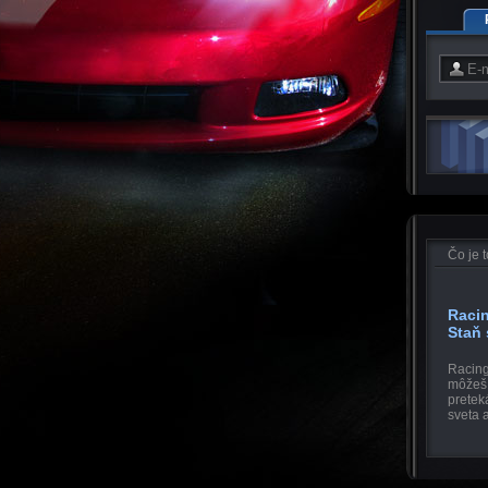
Čo je 
Raci
Staň
Racing
môžeš 
pretek
sveta a