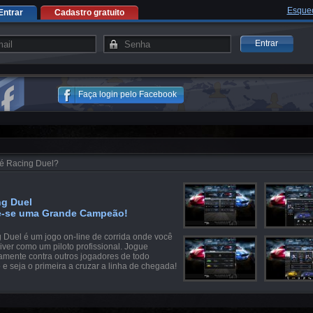
Esquec
Entrar
Cadastro gratuito
Entrar
Faça login pelo Facebook
é Racing Duel?
ng Duel
e-se uma Grande Campeão!
 Duel é um jogo on-line de corrida onde você
iver como um piloto profissional. Jogue
tamente contra outros jogadores de todo
e seja o primeira a cruzar a linha de chegada!