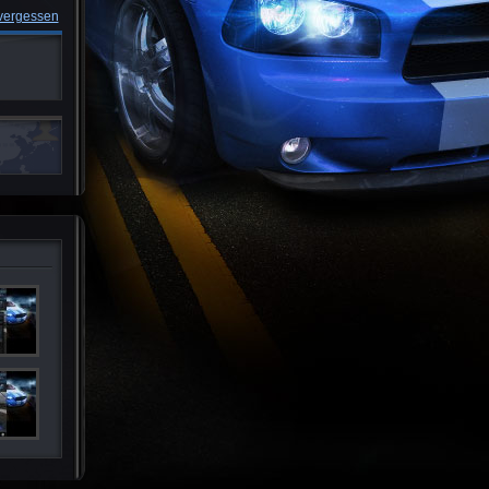
vergessen