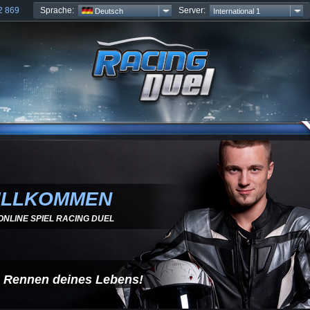
Sprache:
Server:
2 869
Deutsch
International 1
ILLKOMMEN
ONLINE SPIEL RACING DUEL
 Rennen deines Lebens!