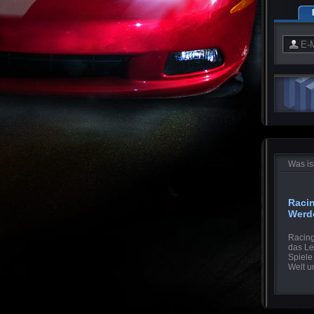
Was is
Raci
Werd
Racing
das Le
Spiele
Welt un