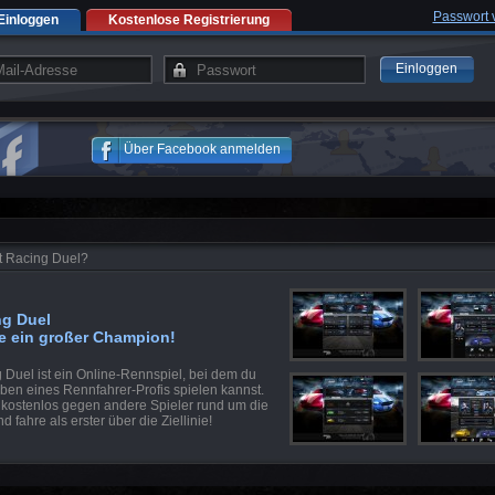
Passwort 
Einloggen
Kostenlose Registrierung
Einloggen
Über Facebook anmelden
t Racing Duel?
ng Duel
e ein großer Champion!
 Duel ist ein Online-Rennspiel, bei dem du
ben eines Rennfahrer-Profis spielen kannst.
 kostenlos gegen andere Spieler rund um die
d fahre als erster über die Ziellinie!