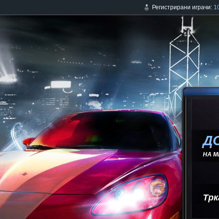
Регистрирани играчи:
1
Д
НА М
Трк