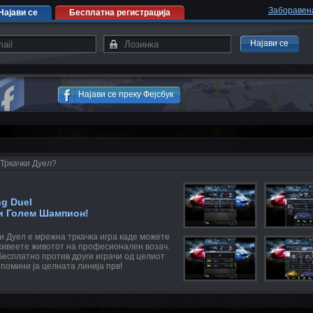
Заборавен
Најави се
Бесплатна регистрација
Најави се
Најави се преку Фејсбук
 Тркачки Дуел?
ng Duel
и Голем Шампион!
и Дуел е мрежна тркачка игра каде можете
 живеете животот на професионален возач.
бесплатно против други играчи од целиот
 помини ја целната линија прв!