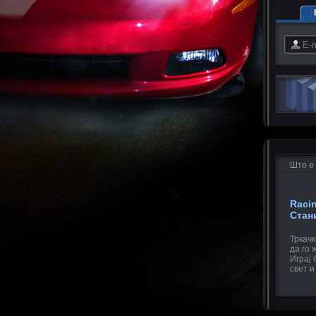
Што е
Raci
Стан
Тркачк
да го
Играј 
свет и