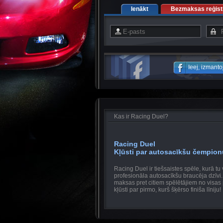
Ienākt
Bezmaksas reģistr
Ieej, izmant
Kas ir Racing Duel?
Racing Duel
Kļūsti par autosacīkšu čempion
Racing Duel ir tiešsaistes spēle, kurā tu 
profesionāla autosacīkšu braucēja dzīvi
maksas pret citiem spēlētājiem no visas
kļūsti par pirmo, kurš šķērso finiša līniju!