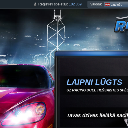
Valoda:
Reģistrēti spēlētāji:
102 869
Latviešu
LAIPNI LŪGTS
UZ RACING DUEL TIEŠSAISTES SPĒL
Tavas dzīves lielākā sacī