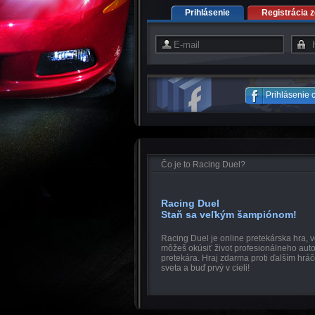
Prihlásenie
Registrácia 
Prihlásenie
Čo je to Racing Duel?
Racing Duel
Staň sa veľkým šampiónom!
Racing Duel je online pretekárska hra, v
môžeš okúsiť život profesionálneho au
pretekára. Hraj zdarma proti ďalším hrá
sveta a buď prvý v cieli!