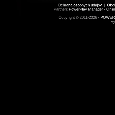
Ochrana osobných údajov
|
Obc
Partneri:
PowerPlay Manager - Onlin
Copyright © 2011-2026 -
POWERP
vy