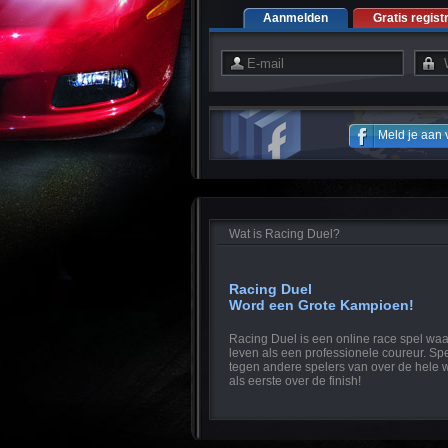
Aanmelden
Gratis regist
Meld je aan 
Wat is Racing Duel?
Racing Duel
Word een Grote Kampioen!
Racing Duel is een online race spel waa
leven als een professionele coureur. Spe
tegen andere spelers van over de hele 
als eerste over de finish!