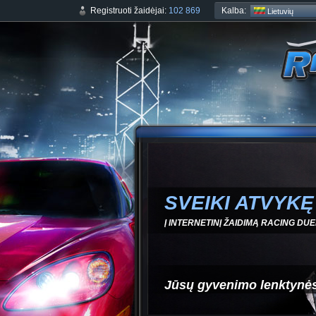
Kalba:
Registruoti žaidėjai:
102 869
Lietuvių
SVEIKI ATVYKĘ
Į INTERNETINĮ ŽAIDIMĄ RACING DUE
Jūsų gyvenimo lenktynė