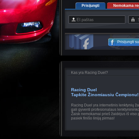
Prisijungti
Nemokama regi
Prisijungti 
Kas yra Racing Duel?
Racing Duel
Tapkite Žinomiausiu Čempionu!
Racing Duel yra internetinis lenktynių ž
gali gyventi profesionalaus lenktyninin
Žaisk nemokamai prieš žaidėjus iš viso p
pasiek finišo liniją pirmas!