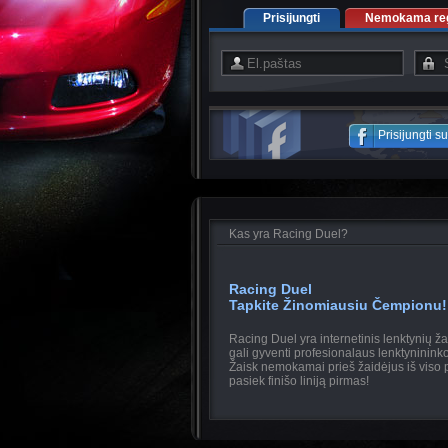
Prisijungti
Nemokama regi
Prisijungti 
Kas yra Racing Duel?
Racing Duel
Tapkite Žinomiausiu Čempionu!
Racing Duel yra internetinis lenktynių ž
gali gyventi profesionalaus lenktyninin
Žaisk nemokamai prieš žaidėjus iš viso p
pasiek finišo liniją pirmas!