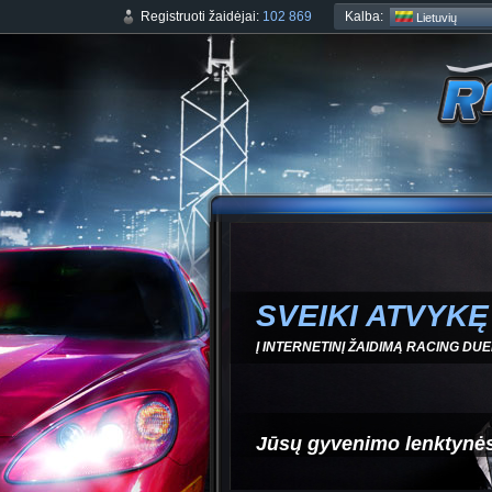
Kalba:
Registruoti žaidėjai:
102 869
Lietuvių
SVEIKI ATVYKĘ
Į INTERNETINĮ ŽAIDIMĄ RACING DUE
Jūsų gyvenimo lenktynė